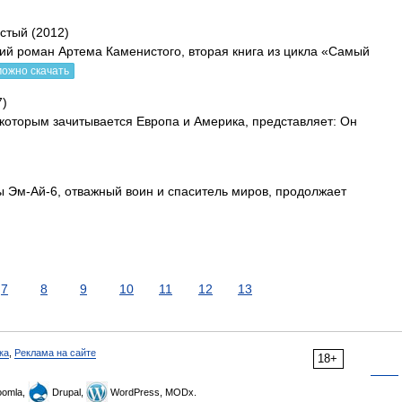
стый (2012)
ий роман Артема Каменистого, вторая книга из цикла «Самый
можно скачать
7)
 которым зачитывается Европа и Америка, представляет: Он
ы Эм-Ай-6, отважный воин и спаситель миров, продолжает
7
8
9
10
11
12
13
ка
,
Реклама на сайте
18+
omla,
Drupal,
WordPress, MODx.