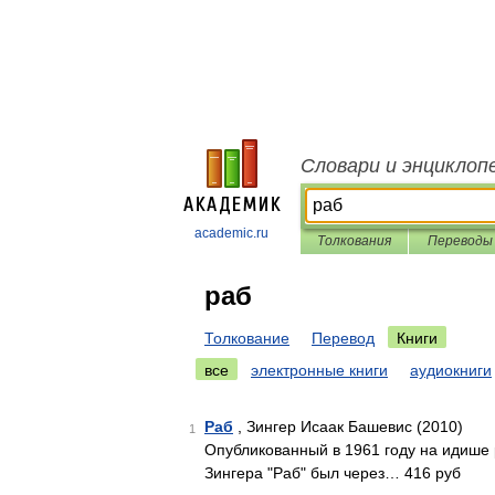
Словари и энциклоп
academic.ru
Толкования
Переводы
раб
Толкование
Перевод
Книги
все
электронные книги
аудиокниги
Раб
, Зингер Исаак Башевис (2010)
1
Опубликованный в 1961 году на идише
Зингера "Раб" был через… 416 руб