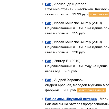
Раб
, Александр Щёголев
2
Этот мир странен и необычен. Космос –
знают об этом… 19.99 руб
электронная 
Раб
, Исаак Башевис Зингер (2010)
3
Опубликованный в 1961 г. на идише ром
стал мировым… 255 руб
Раб
, Исаак Башевис Зингер (2010)
4
Опубликованный в 1961 г. на идише ром
стал мировым… 220 руб
Раб
, Зингер Б. (2010)
5
Опубликованный в 1961 году на идише 
через год… 269 руб
Раб
, Андрей Хорошавин
6
Андрей Краснов, молодой мужчина в во
фабрики… 200 руб
электронная книга
Раб лампы. Шкурный интерес
, Мари
7
Раб лампы На этот раз профессиональ