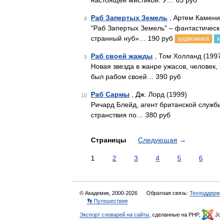
настоящей мистикой. У… 63 руб
Раб Запертых Земель
, Артем Камени
8
"Раб Запертых Земель" – фантастическ
странный нуб»… 190 руб
аудиокнига
Раб своей жажды
, Том Холланд (199
9
Новая звезда в жанре ужасов, человек,
был рабом своей… 390 руб
Раб Сармы
, Дж. Лорд (1999)
10
Ричард Блейд, агент британской служб
странствия по… 380 руб
Страницы
Следующая
→
1
2
3
4
5
6
© Академик, 2000-2026
Обратная связь:
Техподдерж
👣 Путешествия
Экспорт словарей на сайты
, сделанные на PHP,
Jo